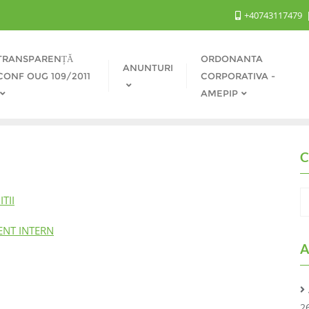
+40743117479
TRANSPARENȚĂ
ORDONANTA
ANUNTURI
CONF OUG 109/2011
CORPORATIVA -
AMEPIP
C
TII
ENT INTERN
A
2