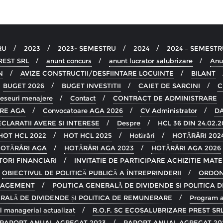
RU
2023
2023- SEMESTRU
2024
2024 – SEMESTR
REST SRL
anunt concurs
anunt lucrator salubrizare
Anu
N
AVIZE CONSTRUCTII/DESFIINTARE LOCUINTE
BILANT
BUGET 2026
BUGET INVESTITII
CAIET DE SARCINI
C
deseuri menajere
Contact
CONTRACT DE ADMINISTRARE
RE AGA
Convocatoare AGA 2026
CV Administrator
DA
CLARATII AVERE SI INTERESE
Despre
HCL 36 DIN 24.02.201
HOT HCL 2022
HOT HCL 2025
Hotărâri
HOTĂRÂRI 202
OTĂRÂRI AGA
HOTĂRÂRI AGA 2023
HOTĂRÂRI AGA 2026
TORI FINANCIARI
INVITATIE DE PARTICIPARE ACHIZITIE MAT
OBIECTIVUL DE POLITICĂ PUBLICĂ A ÎNTREPRINDERII
ORDON
NAGEMENT
POLITICA GENERALĂ DE DIVIDENDE SI POLITICA
RALĂ DE DIVIDENDE ȘI POLITICA DE REMUNERARE
Program an
l managerial actualizat
R.O.F. SC ECOSALUBRIZARE PREST SR
RAPORT ANUAL AGREGAT 2023
RAPORT ANUAL AGREGAT 20