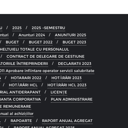
U
2025
2025 -SEMESTRU
nturi
Anunturi 2024
ANUNTURI 2025
BUGET
BUGET 2022
BUGET 2023
HELTUIELI TOTALE CU PERSONALUL
CONTRACT DE DELEGARE DE GESTIUNE
TORIILE ÎNTREPRINDERII
DECLARATII 2023
1 Aprobare infiintare operator servicii salubritate
4
HOTARARI 2022
HOTĂRÂRI 2023
HOTĂRÂRI HCL
HOTĂRÂRI HCL 2023
ERIAL ANTIDERAPANT
LICENȚE
ANTA CORPORATIVA
PLAN ADMINISTRARE
 DE REMUNERARE
ual al achizițiilor
L
RAPOARTE
RAPORT ANUAL AGREGAT
24
RAPORT ANUAL AGREGAT 2025