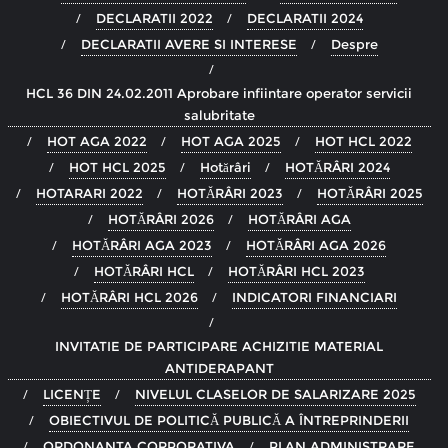
DECLARATII 2022
DECLARATII 2024
DECLARATII AVERE SI INTERESE
Despre
HCL 36 DIN 24.02.2011 Aprobare infiintare operator servicii
salubritate
HOT AGA 2022
HOT AGA 2025
HOT HCL 2022
HOT HCL 2025
Hotărâri
HOTĂRÂRI 2024
HOTARARI 2022
HOTĂRÂRI 2023
HOTĂRÂRI 2025
HOTĂRÂRI 2026
HOTĂRÂRI AGA
HOTĂRÂRI AGA 2023
HOTĂRÂRI AGA 2026
HOTĂRÂRI HCL
HOTĂRÂRI HCL 2023
HOTĂRÂRI HCL 2026
INDICATORI FINANCIARI
INVITATIE DE PARTICIPARE ACHIZITIE MATERIAL
ANTIDERAPANT
LICENȚE
NIVELUL CLASELOR DE SALARIZARE 2025
OBIECTIVUL DE POLITICĂ PUBLICĂ A ÎNTREPRINDERII
ORDONANTA CORPORATIVA
PLAN ADMINISTRARE