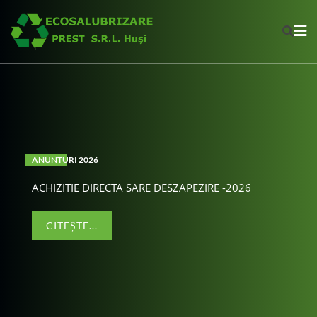
ANUNTURI 2026
anunt lucrator salubrizare
e
ACHIZITIE DIRECTA SARE DESZAPEZIRE -2026
Anunt lucrator salubrizar
CITEȘTE...
CITEȘTE...