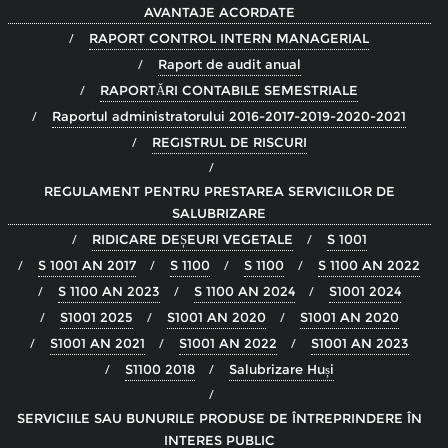
AVANTAJE ACORDATE
RAPORT CONTROL INTERN MANAGERIAL
Raport de audit anual
RAPORTĂRI CONTABILE SEMESTRIALE
Raportul administratorului 2016-2017-2019-2020-2021
REGISTRUL DE RISCURI
REGULAMENT PENTRU PRESTAREA SERVICIILOR DE
SALUBRIZARE
RIDICARE DEȘEURI VEGETALE
S 1001
S 1001 AN 2017
S 1100
S 1100
S 1100 AN 2022
S 1100 AN 2023
S 1100 AN 2024
S1001 2024
S1001 2025
S1001 AN 2020
S1001 AN 2020
S1001 AN 2021
S1001 AN 2022
S1001 AN 2023
S1100 2018
Salubrizare Huși
SERVICIILE SAU BUNURILE PRODUSE DE ÎNTREPRINDERE ÎN
INTERES PUBLIC