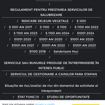
REGULAMENT PENTRU PRESTAREA SERVICIILOR DE
SALUBRIZARE
RIDICARE DEȘEURI VEGETALE
S 1001
S 1001 AN 2017
S 1100
S 1100
S 1100 AN 2022
S 1100 AN 2023
S 1100 AN 2024
S1001 2024
S1001 2025
S1001 AN 2020
S1001 AN 2020
S1001 AN 2021
S1001 AN 2022
S1001 AN 2023
S1100 2018
Salubrizare Huși
SERVICIILE SAU BUNURILE PRODUSE DE ÎNTREPRINDERE ÎN
INTERES PUBLIC
SERVICIUL DE GESTIONARE A CAINILOR FARA STAPAN
Situaţiile de risc/analiză de risc din domeniul de activitate al
întreprinderii
STAT FUNCȚII
STUDIU DE OPORTUNITATE
Termeni si Conditii
Acest site utilizeaza cookies
termeni si conditi