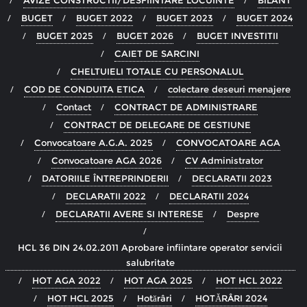
AVIZE CONSTRUCTII/DESFIINTARE LOCUINTE
BILANT
BUGET
BUGET 2022
BUGET 2023
BUGET 2024
BUGET 2025
BUGET 2026
BUGET INVESTITII
CAIET DE SARCINI
CHELTUIELI TOTALE CU PERSONALUL
COD DE CONDUITA ETICA
colectare deseuri menajere
Contact
CONTRACT DE ADMINISTRARE
CONTRACT DE DELEGARE DE GESTIUNE
Convocatoare A.G.A. 2025
CONVOCATOARE AGA
Convocatoare AGA 2026
CV Administrator
DATORIILE ÎNTREPRINDERII
DECLARATII 2023
DECLARATII 2022
DECLARATII 2024
DECLARATII AVERE SI INTERESE
Despre
HCL 36 DIN 24.02.2011 Aprobare infiintare operator servicii
salubritate
HOT AGA 2022
HOT AGA 2025
HOT HCL 2022
HOT HCL 2025
Hotărâri
HOTĂRÂRI 2024