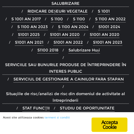
SALUBRIZARE
RIDICARE DEȘEURI VEGETALE
S 1001
S 1001 AN 2017
S 1100
S 1100
S 1100 AN 2022
S 1100 AN 2023
S 1100 AN 2024
S1001 2024
S1001 2025
S1001 AN 2020
S1001 AN 2020
S1001 AN 2021
S1001 AN 2022
S1001 AN 2023
S1100 2018
Salubrizare Huși
SERVICIILE SAU BUNURILE PRODUSE DE ÎNTREPRINDERE ÎN
INTERES PUBLIC
SERVICIUL DE GESTIONARE A CAINILOR FARA STAPAN
Situaţiile de risc/analiză de risc din domeniul de activitate al
întreprinderii
STAT FUNCȚII
STUDIU DE OPORTUNITATE
Termeni si Conditii
Acest site utilizeaza cookies
termeni si conditi
Accepta
TRANSPARENȚĂ CONF OUG 109/2011
Cookie