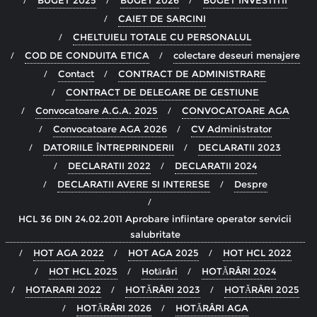
BUGET 2025
BUGET 2026
BUGET INVESTITII
CAIET DE SARCINI
CHELTUIELI TOTALE CU PERSONALUL
COD DE CONDUITA ETICA
colectare deseuri menajere
Contact
CONTRACT DE ADMINISTRARE
CONTRACT DE DELEGARE DE GESTIUNE
Convocatoare A.G.A. 2025
CONVOCATOARE AGA
Convocatoare AGA 2026
CV Administrator
DATORIILE ÎNTREPRINDERII
DECLARATII 2023
DECLARATII 2022
DECLARATII 2024
DECLARATII AVERE SI INTERESE
Despre
HCL 36 DIN 24.02.2011 Aprobare infiintare operator servicii
salubritate
HOT AGA 2022
HOT AGA 2025
HOT HCL 2022
HOT HCL 2025
Hotărâri
HOTĂRÂRI 2024
HOTARARI 2022
HOTĂRÂRI 2023
HOTĂRÂRI 2025
HOTĂRÂRI 2026
HOTĂRÂRI AGA